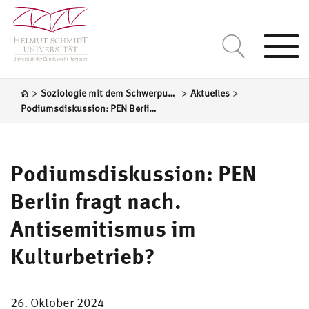
Togg
navi
>
>
>
Soziologie mit dem Schwerpunkt Gesellschaftsanalyse und sozialer Wandel
Aktuelles
Podiumsdiskussion: PEN Berlin fragt nach. Antisemitismus im Kulturbetrieb?
Podiumsdiskussion: PEN
Berlin fragt nach.
Antisemitismus im
Kulturbetrieb?
26. Oktober 2024