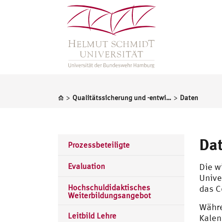
>
>
Qualitätssicherung und -entwicklung
Daten
Da
Prozessbeteiligte
Evaluation
Die w
Unive
Hochschuldidaktisches
das C
Weiterbildungsangebot
Währe
Leitbild Lehre
Kalen