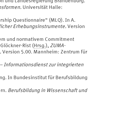
on und Landesregierung Brandenburg.
nsformen.
Universität Halle:
rship Questionnaire“ (MLQ). In A.
icher Erhebungsinstrumente.
Version
ischem und normativem Commitment
Glöckner-Rist (
Hrsg.
),
ZUMA-
.
Version 5.00. Mannheim: Zentrum für
– Informationsdienst zur integrierten
dung. In Bundesinstitut für Berufsbildung
ern.
Berufsbildung in Wissenschaft und