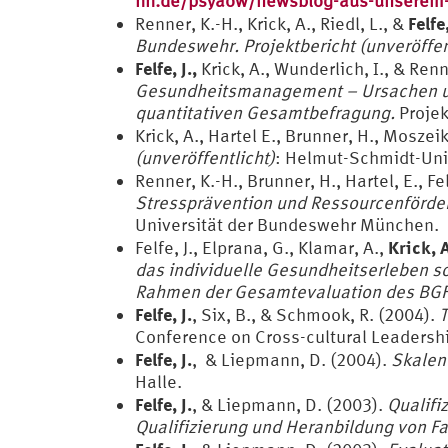
hh.de/psyaow/newsblog-aus-unserem-dt
Felfe,
Renner, K.-H., Krick, A., Riedl, L., &
Bundeswehr. Projektbericht (unveröffen
Felfe, J.,
Krick, A., Wunderlich, I., & Renn
Gesundheitsmanagement – Ursachen und
quantitativen Gesamtbefragung.
Projek
Krick, A., Hartel E., Brunner, H., Moszeik
(unveröffentlicht)
: Helmut-Schmidt-Uni
Renner, K.-H., Brunner, H., Hartel, E., Fel
Stressprävention und Ressourcenförde
Universität der Bundeswehr München.
Krick, A
Felfe, J., Elprana, G., Klamar, A.,
das individuelle Gesundheitserleben so
Rahmen der Gesamtevaluation des BGF‐
Felfe, J.
, Six, B., & Schmook, R. (2004).
T
Conference on Cross-cultural Leadersh
Felfe, J.
, & Liepmann, D. (2004).
Skalen
Halle.
Felfe, J.
, & Liepmann, D. (2003).
Qualifi
Qualifizierung und Heranbildung von Fa