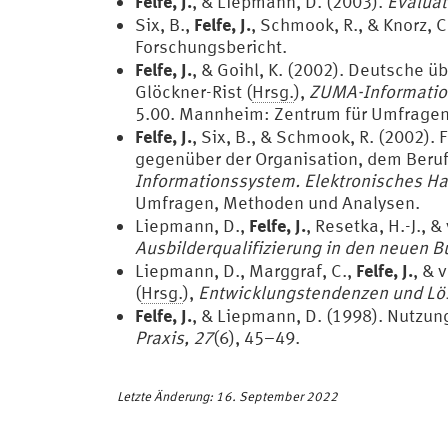
Felfe, J.
, & Liepmann, D. (2003).
Evaluat
Felfe, J.
Six, B.,
, Schmook, R., & Knorz, C
Forschungsbericht.
Felfe, J.
, & Goihl, K. (2002). Deutsche ü
Glöckner-Rist (
Hrsg.
),
ZUMA-Information
5.00. Mannheim: Zentrum für Umfragen
Felfe, J.
, Six, B., & Schmook, R. (2002
gegenüber der Organisation, dem Beruf/
Informationssystem. Elektronisches H
Umfragen, Methoden und Analysen.
Felfe, J.
Liepmann, D.,
, Resetka, H.-J., &
Ausbilderqualifizierung in den neuen B
Felfe, J.
Liepmann, D., Marggraf, C.,
, & 
(
Hrsg.
),
Entwicklungstendenzen und L
Felfe, J.
, & Liepmann, D. (1998). Nutzu
Praxis, 27
(6), 45–49.
Letzte Änderung: 16. September 2022