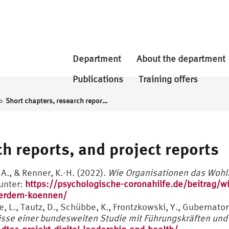
Department
About the department
Publications
Training offers
>
Short chapters, research reports, and project reports
h reports, and project reports
 A., & Renner, K.-H. (2022).
Wie Organisationen das Wohlb
unter:
https://psychologische-coronahilfe.de/beitrag/w
oerdern-koennen/
, L., Tautz, D., Schübbe, K., Frontzkowski, Y., Gubernator,
sse einer bundesweiten Studie mit Führungskräften und