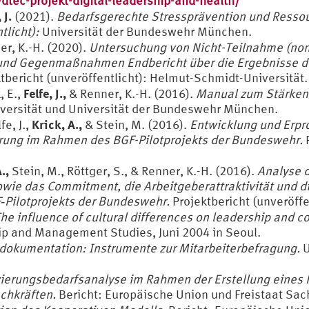
ec-projekt-digital-leadership-and-health/
 J.
(2021).
Bedarfsgerechte Stressprävention und Resso
tlicht):
Universität der Bundeswehr München.
er, K.-H. (2020).
Untersuchung von Nicht-Teilnahme (non
 Gegenmaßnahmen Endbericht über die Ergebnisse der 
tbericht (unveröffentlicht): Helmut-Schmidt-Universität.
Felfe, J.,
, E.,
& Renner, K.-H. (2016).
Manual zum Stärken-
versität und Universität der Bundeswehr München.
Krick, A.,
fe, J.,
& Stein, M. (2016).
Entwicklung und Erpr
rung im Rahmen des BGF-Pilotprojekts der Bundeswehr.
P
.,
Stein, M., Röttger, S., & Renner, K.-H. (2016).
Analyse 
wie das Commitment, die Arbeitgeberattraktivität und di
Pilotprojekts der Bundeswehr.
Projektbericht (unveröff
he influence of cultural differences on leadership and 
ip and Management Studies, Juni 2004 in Seoul.
dokumentation: Instrumente zur Mitarbeiterbefragung.
U
zierungsbedarfsanalyse im Rahmen der Erstellung eines 
chkräften.
Bericht: Europäische Union und Freistaat Sac