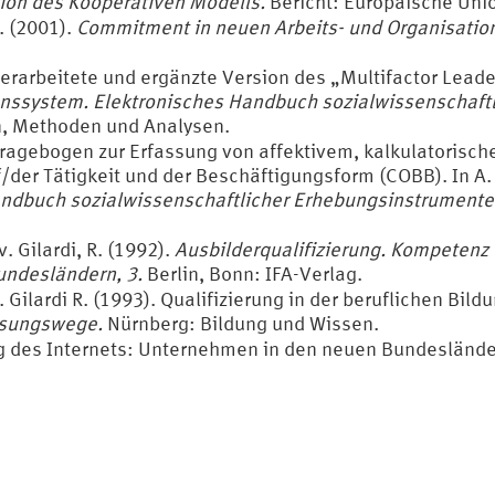
ion des Kooperativen Modells.
Bericht: Europäische Uni
. (2001).
Commitment in neuen Arbeits- und Organisatio
berarbeitete und ergänzte Version des „Multifactor Leade
ssystem. Elektronisches Handbuch sozialwissenschaftl
, Methoden und Analysen.
). Fragebogen zur Erfassung von affektivem, kalkulator
der Tätigkeit und der Beschäftigungsform (COBB). In A. 
andbuch sozialwissenschaftlicher Erhebungsinstrumente
 v. Gilardi, R. (1992).
Ausbilderqualifizierung. Kompetenz 
undesländern, 3.
Berlin, Bonn: IFA-Verlag.
v. Gilardi R. (1993). Qualifizierung in der beruflichen Bil
ösungswege.
Nürnberg: Bildung und Wissen.
ng des Internets: Unternehmen in den neuen Bundesländ