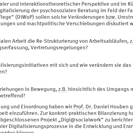
aler und interaktionstheoretischer Perspektive und im Rü
talisierung der psychosozialen Beratung im Feld der Fa
spflege“ (DiWoP) sollen solche Veränderungen
bzw.
Umstru
tungen und machtpolitische Verschiebungen diskutiert 
alen Arbeit die Re-Strukturierung von Arbeitsabläufen,
z
gserfassung, Vertretungsregelungen?
alisierungsinitiativen mit sich und wie verändern sie 
en?
beziehungen in Bewegung,
z.B.
hinsichtlich des Umgangs mit
betreffend?
mmung und Einordnung haben wir
Prof.
Dr.
Daniel Houben g
beit einzuführen. Zur konkret-praktischen Bilanzierung 
bgeschlossenen Projekt „Digi@socialwork“ zu berichten 
ler Digitalisierungsprozesse in die Entwicklung und Era
werden können.