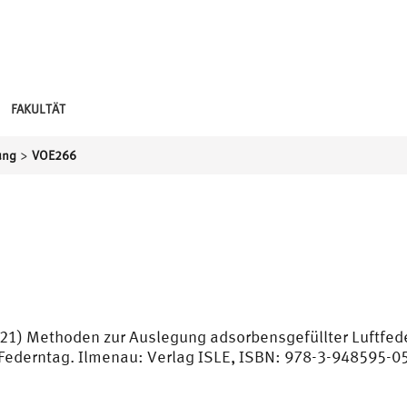
FAKULTÄT
>
ung
VOE266
21) Methoden zur Auslegung adsorbensgefüllter Luftfed
Federntag. Ilmenau: Verlag ISLE, ISBN: 978-3-948595-0