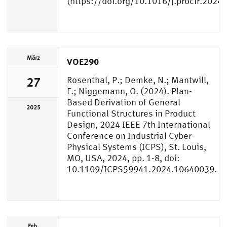
(https://doi.org/10.1016/j.procir.2024.
März
VOE290
Rosenthal, P.; Demke, N.; Mantwill,
27
F.; Niggemann, O. (2024). Plan-
Based Derivation of General
2025
Functional Structures in Product
Design, 2024 IEEE 7th International
Conference on Industrial Cyber-
Physical Systems (ICPS), St. Louis,
MO, USA, 2024, pp. 1-8, doi:
10.1109/ICPS59941.2024.10640039.
Feb.