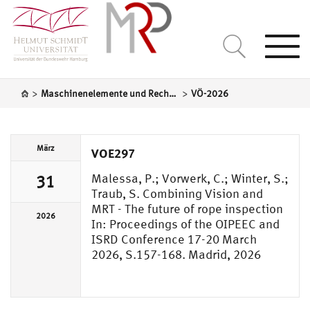
Togg
navi
>
>
Maschinenelemente und Rechnergestützte Produktentwicklung
VÖ-2026
März
VOE297
Malessa, P.; Vorwerk, C.; Winter, S.;
31
Traub, S. Combining Vision and
MRT - The future of rope inspection
2026
In: Proceedings of the OIPEEC and
ISRD Conference 17-20 March
2026, S.157-168. Madrid, 2026