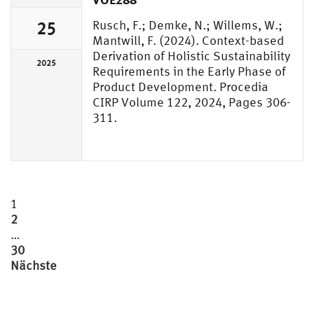
Rusch, F.; Demke, N.; Willems, W.;
25
Mantwill, F. (2024). Context-based
Derivation of Holistic Sustainability
2025
Requirements in the Early Phase of
Product Development. Procedia
CIRP Volume 122, 2024, Pages 306-
311.
Seitennummerierung
1
2
der
…
Beiträge
30
Nächste