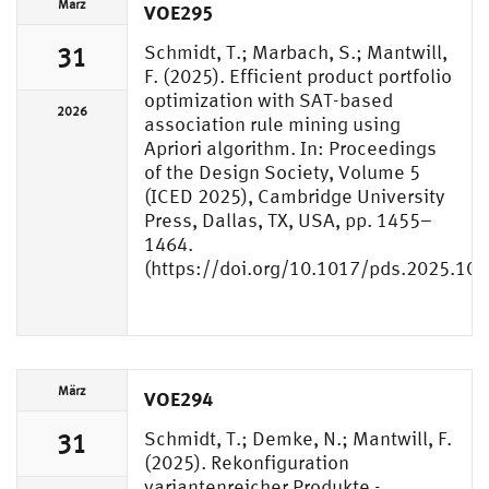
März
VOE295
Schmidt, T.; Marbach, S.; Mantwill,
31
F. (2025). Efficient product portfolio
optimization with SAT-based
2026
association rule mining using
Apriori algorithm. In: Proceedings
of the Design Society, Volume 5
(ICED 2025), Cambridge University
Press, Dallas, TX, USA, pp. 1455–
1464.
(https://doi.org/10.1017/pds.2025.101
März
VOE294
Schmidt, T.; Demke, N.; Mantwill, F.
31
(2025). Rekonfiguration
variantenreicher Produkte -