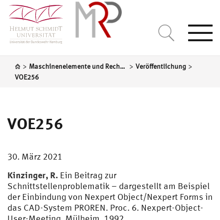
Togg
navi
>
>
>
Maschinenelemente und Rechnergestützte Produktentwicklung
Veröffentlichung
VOE256
VOE256
30. März 2021
Kinzinger, R.
Ein Beitrag zur
Schnittstellenproblematik – dargestellt am Beispiel
der Einbindung von Nexpert Object/Nexpert Forms in
das CAD-System PROREN. Proc. 6. Nexpert-Object-
User-Meeting, Mülheim, 1992.