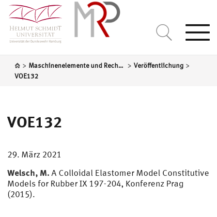
Togg
navi
>
>
>
Maschinenelemente und Rechnergestützte Produktentwicklung
Veröffentlichung
VOE132
VOE132
29. März 2021
Welsch, M.
A Colloidal Elastomer Model Constitutive
Models for Rubber IX 197-204, Konferenz Prag
(2015).