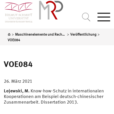
Togg
navi
>
>
>
Maschinenelemente und Rechnergestützte Produktentwicklung
Veröffentlichung
VOE084
VOE084
26. März 2021
Lojewski, M.
Know-how-Schutz in internationalen
Kooperationen am Beispiel deutsch-chinesischer
Zusammenarbeit. Dissertation 2013.