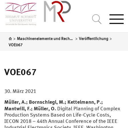
Togg
navi
>
>
>
Maschinenelemente und Rechnergestützte Produktentwicklung
Veröffentlichung
VOE067
VOE067
30. März 2021
Müller, A.; Bornschlegl, M.; Kettelmann, P.;
Mantwill, F.; Müller, O.
Digital Planning of Complex
Production Systems Based on Life-Cycle Costs,
IECON 2018 – 44th Annual Conference of the IEEE
Industrial Electronics Society, IEEE, Washington