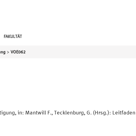
FAKULTÄT
>
ung
VOE062
tigung, in: Mantwill F., Tecklenburg, G. (Hrsg.): Leitfade