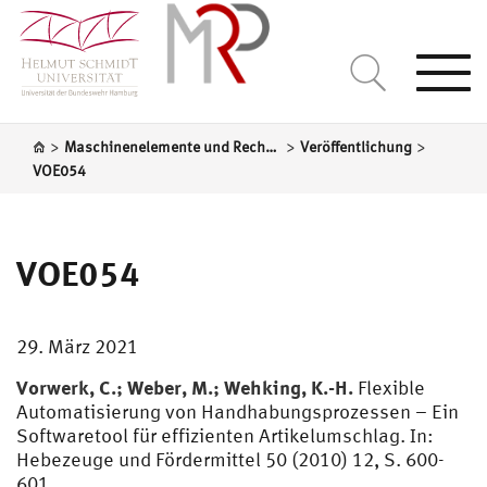
Togg
navi
>
>
>
Maschinenelemente und Rechnergestützte Produktentwicklung
Veröffentlichung
VOE054
VOE054
29. März 2021
Vorwerk, C.; Weber, M.; Wehking, K.-H.
Flexible
Automatisierung von Handhabungsprozessen – Ein
Softwaretool für effizienten Artikelumschlag. In:
Hebezeuge und Fördermittel 50 (2010) 12, S. 600-
601