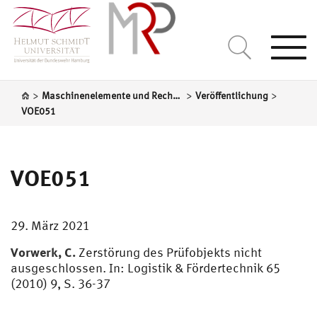
Togg
navi
>
>
>
Maschinenelemente und Rechnergestützte Produktentwicklung
Veröffentlichung
VOE051
VOE051
29. März 2021
Vorwerk, C.
Zerstörung des Prüfobjekts nicht
ausgeschlossen. In: Logistik & Fördertechnik 65
(2010) 9, S. 36-37