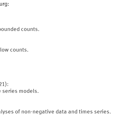
urg:
 bounded counts.
 low counts.
21):
e series models.
alyses of non-negative data and times series.