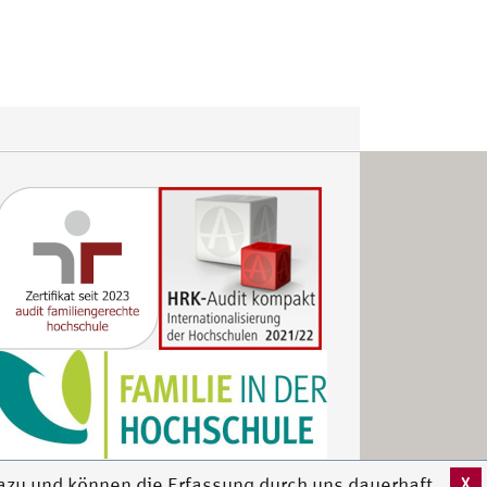
X
azu und können die Erfassung durch uns dauerhaft