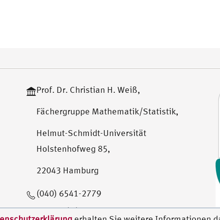
Prof. Dr. Christian H. Weiß,
Fächergruppe Mathematik/Statistik,
Helmut-Schmidt-Universität
Holstenhofweg 85,
22043 Hamburg
(040) 6541-2779
weissc (at) hsu-hh.de
enschutzerklärung
erhalten Sie weitere Informationen d