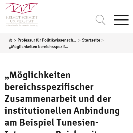
Togg
navi
>
>
>
Professur für Politikwissenschaft, insbesondere Internationale Politik
Startseite
„Möglichkeiten bereichsspezifischer Zusammenarbeit und der institutionellen Anbindung am Beispiel Tunesien- Interessen, Reichweite, Vertiefung, Formen“, Berlin 12. April 2018
„Möglichkeiten
bereichsspezifischer
Zusammenarbeit und der
institutionellen Anbindung
am Beispiel Tunesien-