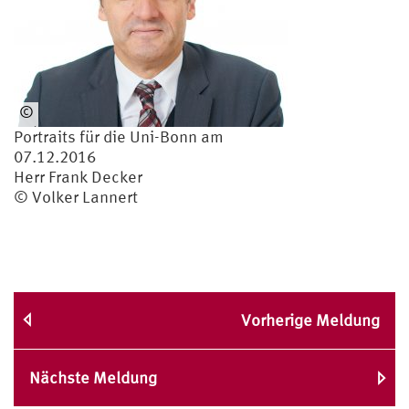
©
Volker
Portraits für die Uni-Bonn am
Lannert
07.12.2016
Herr Frank Decker
© Volker Lannert
Vorherige Meldung
Nächste Meldung