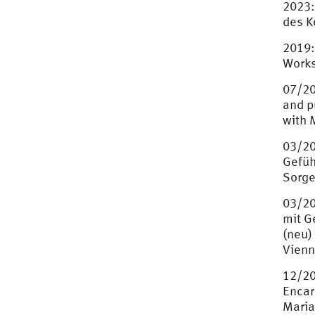
2023:
des K
2019:
Works
07/20
and p
with 
03/20
Gefüh
Sorge
03/20
mit G
(neu)
Vienn
12/20
Encar
Maria