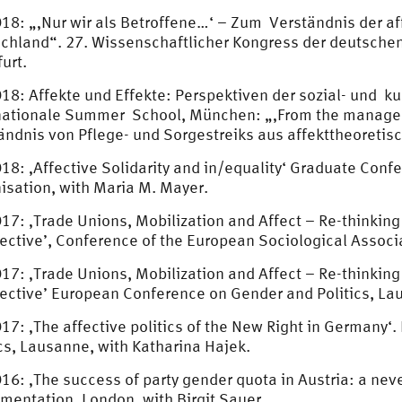
18: „‚Nur wir als Betroffene…‘ – Zum Verständnis der af
chland“. 27. Wissenschaftlicher Kongress der deutschen 
urt.
18: Affekte und Effekte: Perspektiven der sozial- und k
nationale Summer School, München: „‚From the managed 
ändnis von Pflege- und Sorgestreiks aus affekttheoretis
18: ‚Affective Solidarity and in/equality‘ Graduate Conf
isation, with Maria M. Mayer.
17: ‚Trade Unions, Mobilization and Affect – Re-thinking 
ective’, Conference of the European Sociological Associ
17: ‚Trade Unions, Mobilization and Affect – Re-thinking 
ective’ European Conference on Gender and Politics, L
17: ‚The affective politics of the New Right in Germany
ics, Lausanne, with Katharina Hajek.
16: ‚The success of party gender quota in Austria: a neve
mentation, London, with Birgit Sauer.