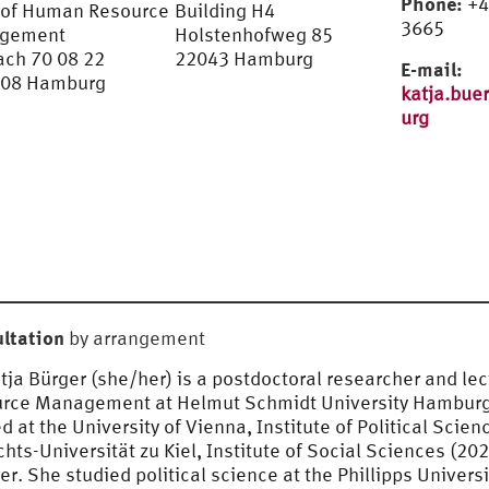
Phone:
+4
 of Human Resource
Building H4
3665
gement
Holstenhofweg 85
ach 70 08 22
22043 Hamburg
E-mail:
008 Hamburg
katja.bu
urg
ltation
by arrangement
tja Bürger (she/her) is a postdoctoral researcher and lec
rce Management at Helmut Schmidt University Hamburg 
d at the University of Vienna, Institute of Political Scie
chts-Universität zu Kiel, Institute of Social Sciences (2
er. She studied political science at the Phillipps Univers