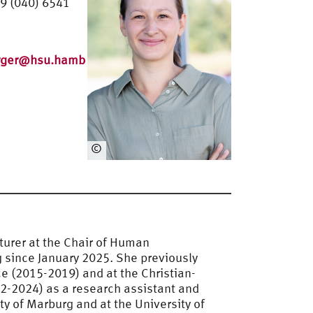
9 (040) 6541
erger@hsu.hamb
©
Cat
har
ina
Pe
pp
el
turer at the Chair of Human
since January 2025. She previously
nce (2015-2019) and at the Christian-
022-2024) as a research assistant and
ity of Marburg and at the University of