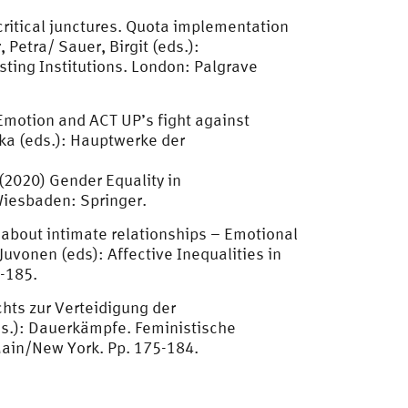
critical junctures. Quota implementation
 Petra/ Sauer, Birgit (eds.):
ting Institutions. London: Palgrave
Emotion and ACT UP’s fight against
ka (eds.): Hauptwerke der
(2020) Gender Equality in
 Wiesbaden: Springer.
 about intimate relationships – Emotional
vonen (eds): Affective Inequalities in
1-185.
chts zur Verteidigung der
ds.): Dauerkämpfe. Feministische
Main/New York. Pp. 175-184.