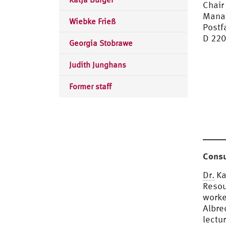
Chair
Mana
Wiebke Frieß
Postf
D 22
Georgia Stobrawe
Judith Junghans
Former staff
Consu
Dr.
Ka
Resou
worke
Albre
lectur