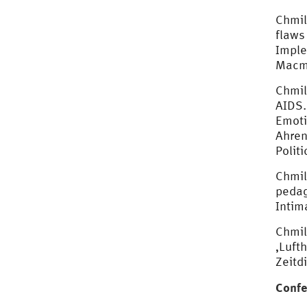
Chmil
flaws
Imple
Macmi
Chmil
AIDS.
Emoti
Ahren
Polit
Chmil
pedag
Intim
Chmil
‚Luft
Zeitd
Confe