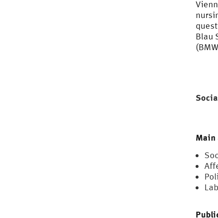
Vienn
nursi
quest
Blau 
(BMWF
Socia
Main 
Soc
Aff
Pol
Lab
Publi