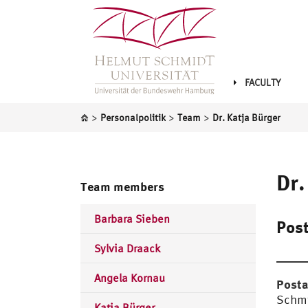
FACULTY
>
>
>
Personalpolitik
Team
Dr. Katja Bürger
Dr.
Team members
Barbara Sieben
Post
Sylvia Draack
Angela Kornau
Posta
Schmi
Katja Bürger