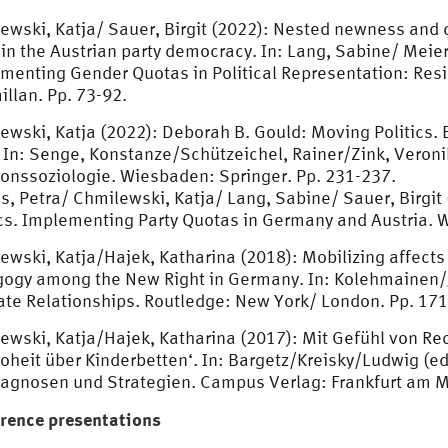
ewski, Katja/ Sauer, Birgit (2022): Nested newness and 
 in the Austrian party democracy. In: Lang, Sabine/ Meier,
menting Gender Quotas in Political Representation: Resis
llan. Pp. 73-92.
ewski, Katja (2022): Deborah B. Gould: Moving Politics. 
 In: Senge, Konstanze/Schützeichel, Rainer/Zink, Veroni
onssoziologie. Wiesbaden: Springer. Pp. 231-237.
s, Petra/ Chmilewski, Katja/ Lang, Sabine/ Sauer, Birgit 
ics. Implementing Party Quotas in Germany and Austria.
ewski, Katja/Hajek, Katharina (2018): Mobilizing affects
ogy among the New Right in Germany. In: Kolehmainen/Ju
ate Relationships. Routledge: New York/ London. Pp. 17
ewski, Katja/Hajek, Katharina (2017): Mit Gefühl von Re
hoheit über Kinderbetten‘. In: Bargetz/Kreisky/Ludwig (e
iagnosen und Strategien. Campus Verlag: Frankfurt am 
rence presentations