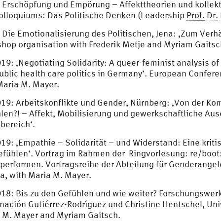
 Erschöpfung und Empörung – Affekttheorien und kolle
olloquiums: Das Politische Denken (Leadership
Prof.
Dr.
 Die Emotionalisierung des Politischen, Jena: ‚Zum Verhä
hop organisation with Frederik Metje and Myriam Gaitsc
19: ‚Negotiating Solidarity: A queer-feminist analysis o
ublic health care politics in Germany’. European Confer
Maria M. Mayer.
19: Arbeitskonflikte und Gender, Nürnberg: ‚Von der Ko
len?! – Affekt, Mobilisierung und gewerkschaftliche Au
bereich‘.
19: ‚Empathie – Solidarität – und Widerstand: Eine kri
efühlen‘. Vortrag im Rahmen der Ringvorlesung: re/boot
 performen. Vortragsreihe der Abteilung für Genderangele
a, with Maria M. Mayer.
18: Bis zu den Gefühlen und wie weiter? Forschungswerk
nación Gutiérrez-Rodríguez und Christine Hentschel, Unive
 M. Mayer and Myriam Gaitsch.