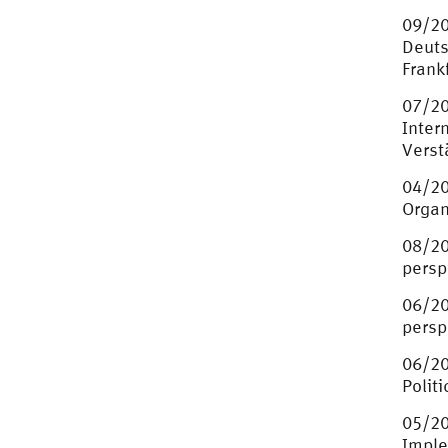
09/20
Deuts
Frankf
07/20
Inter
Verst
04/20
Organ
08/20
persp
06/20
persp
06/20
Polit
05/20
Imple