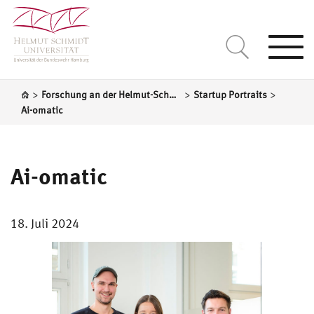
Togg
navi
>
>
>
Forschung an der Helmut-Schmidt-Universität
Startup Portraits
Ai-omatic
Ai-omatic
18. Juli 2024