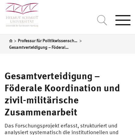
Togg
navi
>
>
Professur für Politikwissenschaft, insbesondere Vergleichende Regierungslehre
Gesamtverteidigung – Föderale Koordination und zivil-militärische Zusammenarbeit
Gesamtverteidigung –
Föderale Koordination und
zivil-militärische
Zusammenarbeit
Das Forschungsprojekt erfasst, strukturiert und
analysiert systematisch die institutionellen und