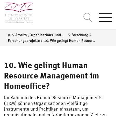
Togg
navi
>
>
>
Arbeits-, Organisations- und Wirtschaftspsychologie
Forschung
>
Forschungsprojekte
10. Wie gelingt Human Resource Management im Homeoffice?
10. Wie gelingt Human
Resource Management im
Homeoffice?
Im Rahmen des Human Resource Managements
(HRM) können Organisationen vielfältige
Instrumente und Praktiken einsetzen, um
organisationale und mitarbeiterbezogene Ziele zu