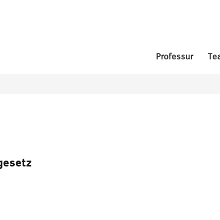
Professur
Te
gesetz