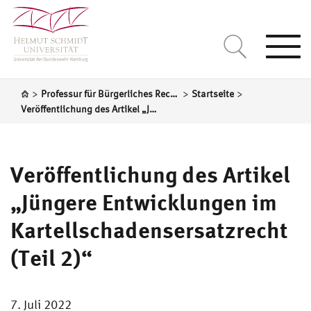
Togg
navi
>
>
>
Professur für Bürgerliches Recht und Wirtschaftsrecht einschließlich Vertragsgestaltung
Startseite
Veröffentlichung des Artikel „Jüngere Entwicklungen im Kartellschadensersatzrecht (Teil 2)“
Veröffentlichung des Artikel
„Jüngere Entwicklungen im
Kartellschadensersatzrecht
(Teil 2)“
7. Juli 2022