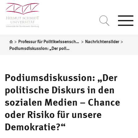
Togg
navi
>
>
>
Professur für Politikwissenschaft, insbesondere Politische Theorie/Schaal
Nachrichtenslider
Podiumsdiskussion: „Der politische Diskurs in den sozialen Medien – Chance oder Risiko für unsere Demokratie?“
Podiumsdiskussion: „Der
politische Diskurs in den
sozialen Medien – Chance
oder Risiko für unsere
Demokratie?“