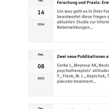
Okt.
Forschung und Praxis: Erw
Um was geht es in Ihrer F
14
beantwortet diese Fragen a
aktuellen Studie zur infor
2024
Nebenwirkungen…
Dez.
Zwei neue Publikationen a
Gerke L, Meyrose AK, Nestor
08
psychotherapists' attitude
Y., Frank, M. L., Kaptchuk
2022
placebo treatment…
Dez.