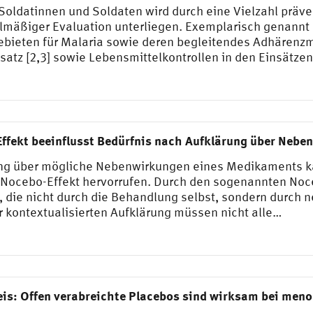
Soldatinnen und Soldaten wird durch eine Vielzahl präv
lmäßiger Evaluation unterliegen. Exemplarisch genannt
ebieten für Malaria sowie deren begleitendes Adhärenzm
tz [2,3] sowie Lebensmittelkontrollen in den Einsätzen
ffekt beeinflusst Bedürfnis nach Aufklärung über Nebe
rung über mögliche Nebenwirkungen eines Medikaments k
 Nocebo-Effekt hervorrufen. Durch den sogenannten No
 die nicht durch die Behandlung selbst, sondern durch 
r kontextualisierten Aufklärung müssen nicht alle…
is: Offen verabreichte Placebos sind wirksam bei men