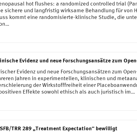
nopausal hot flushes: a randomized controlled trial (Pan 
ne sichere und langfristig wirksame Behandlung für von 
uss kommt eine randomisierte-klinische Studie, die unter
ion…
klinische Evidenz und neue Forschungsansätze zum Open
linischer Evidenz und neue Forschungsansätzen zum Open
hreren Jahren in experimentellen, klinischen und metaana
erschleierung der Wirkstofffreiheit einer Placeboanwend
positiven Effekte sowohl ethisch als auch juristisch im…
SFB/TRR 289 „Treatment Expectation“ bewilligt