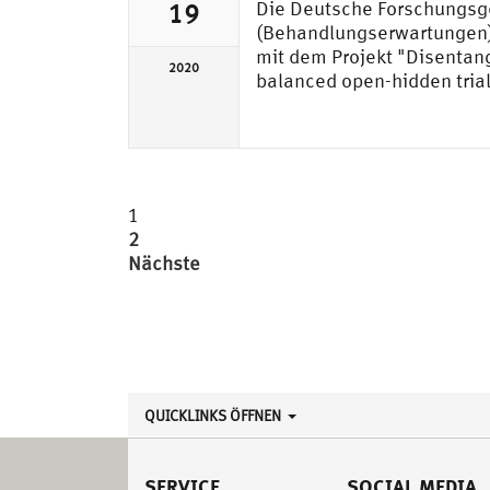
Die Deutsche Forschungsg
19
(Behandlungserwartungen) 
mit dem Projekt "Disentang
2020
balanced open-hidden tria
Seitennummerierung
1
2
der
Nächste
Beiträge
QUICKLINKS ÖFFNEN
SERVICE
SOCIAL MEDIA