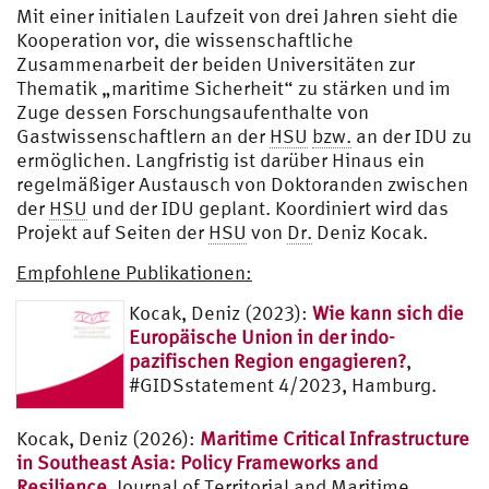
Mit einer initialen Laufzeit von drei Jahren sieht die
Kooperation vor, die wissenschaftliche
Zusammenarbeit der beiden Universitäten zur
Thematik „maritime Sicherheit“ zu stärken und im
Zuge dessen Forschungsaufenthalte von
Gastwissenschaftlern an der
HSU
bzw.
an der IDU zu
ermöglichen. Langfristig ist darüber Hinaus ein
regelmäßiger Austausch von Doktoranden zwischen
der
HSU
und der IDU geplant. Koordiniert wird das
Projekt auf Seiten der
HSU
von
Dr.
Deniz Kocak.
Empfohlene Publikationen:
Kocak, Deniz (2023):
Wie kann sich die
Europäische Union in der indo-
pazifischen Region engagieren?
,
#GIDSstatement 4/2023, Hamburg.
Kocak, Deniz (2026):
Maritime Critical Infrastructure
in Southeast Asia: Policy Frameworks and
Resilience
, Journal of Territorial and Maritime