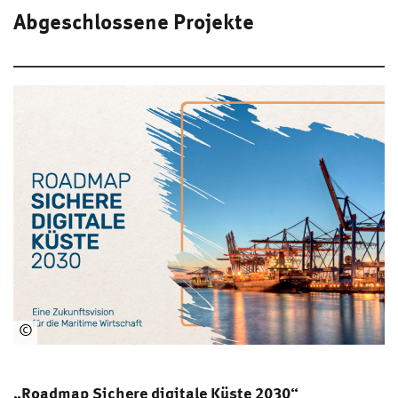
Abgeschlossene Projekte
©
Ax
el
Ha
„Roadmap Sichere digitale Küste 2030“