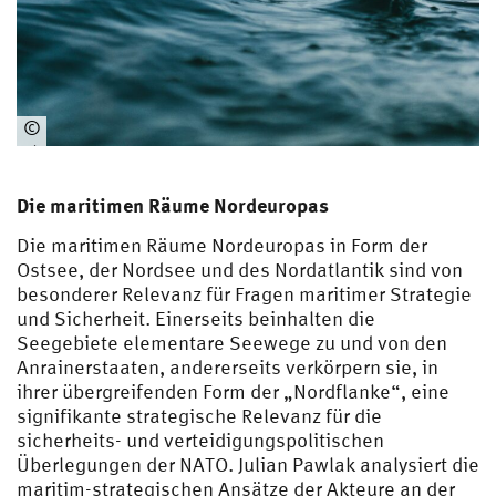
©
Ph
oto
by
Die maritimen Räume Nordeuropas
Ma
Die maritimen Räume Nordeuropas in Form der
tt
Ostsee, der Nordsee und des Nordatlantik sind von
Ha
besonderer Relevanz für Fragen maritimer Strategie
rdy
und Sicherheit. Einerseits beinhalten die
on
Seegebiete elementare Seewege zu und von den
un
Anrainerstaaten, andererseits verkörpern sie, in
spl
ihrer übergreifenden Form der „Nordflanke“, eine
as
signifikante strategische Relevanz für die
h
sicherheits- und verteidigungspolitischen
Überlegungen der NATO. Julian Pawlak analysiert die
maritim-strategischen Ansätze der Akteure an der