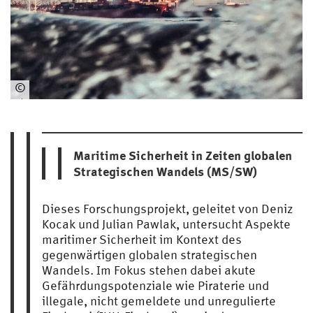
©
Ph
oto
by
Th
Maritime Sicherheit in Zeiten globalen
om
Strategischen Wandels (MS/SW)
as
Gr
Dieses Forschungsprojekt, geleitet von Deniz
am
Kocak und Julian Pawlak, untersucht Aspekte
s
maritimer Sicherheit im Kontext des
on
gegenwärtigen globalen strategischen
un
Wandels. Im Fokus stehen dabei akute
spl
Gefährdungspotenziale wie Piraterie und
as
illegale, nicht gemeldete und unregulierte
h