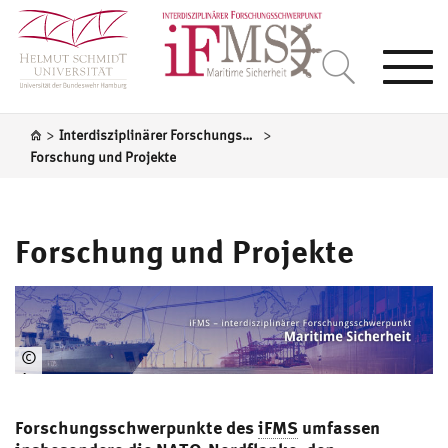
Togg
navi
>
>
Interdisziplinärer Forschungsschwerpunkt Maritime Sicherheit
Forschung und Projekte
Forschung und Projekte
©
iF
MS
Forschungsschwerpunkte des
iFMS
umfassen