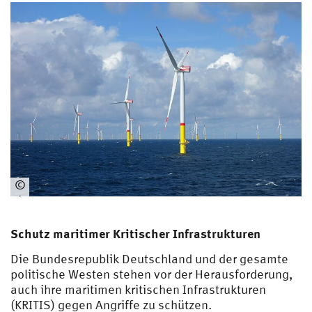
an
on
un
spl
as
h
©
Ein
Da
hm
Schutz maritimer Kritischer Infrastrukturen
er,
Die Bundesrepublik Deutschland und der gesamte
CC
politische Westen stehen vor der Herausforderung,
BY-
auch ihre maritimen kritischen Infrastrukturen
SA
(KRITIS) gegen Angriffe zu schützen.
4.0