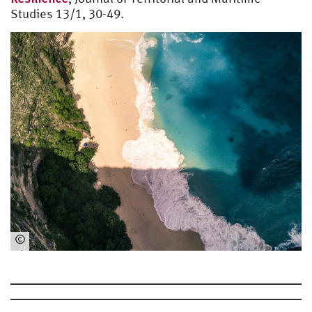
Studies 13/1, 30-49.
©
Ph
oto
by
Se