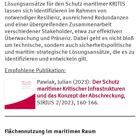
Lösungsansätze für den Schutz maritimer KRITIS
,
lassen sich identifizieren im Rahmen von
via
notwendiger Resilienz, ausreichend Redundanzen
Wi
und einer übergreifenden Zusammenarbeit
ki
verschiedener Stakeholder, etwa zur effektiven
me
Überwachung und Präsenz. Dabei geht es nicht bloß
dia
um technische, sondern auch sicherheitspolitische
Co
und maritim-strategische Lösungsansätze, die es zu
m
identifizieren und entwickeln gilt.
mo
ns
Empfohlene Publikation:
Pawlak, Julian (2023):
Der Schutz
maritimer Kritischer Infrastrukturen
und das Konzept der Abschreckung
,
SIRIUS 2/2023, 160-166.
Flächennutzung im maritimen Raum