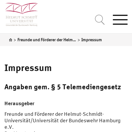
Togg
navi
>
>
Freunde und Förderer der Helmut-Schmidt-Universität/Universität der Bundeswehr Hamburg e.V.
Impressum
Impressum
Angaben gem. § 5 Telemediengesetz
Herausgeber
Freunde und Förderer der Helmut-Schmidt-
Universität/Universität der Bundeswehr Hamburg
e.V.