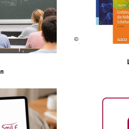
©
Hol
ger
Gö
bel
en