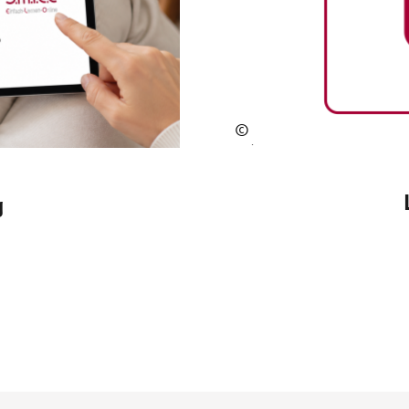
©
Hol
ger
Gö
g
bel