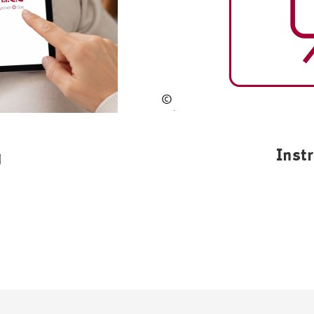
©
Hol
ger
Gö
Instr
g
bel