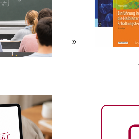
©
Hol
ger
Gö
bel