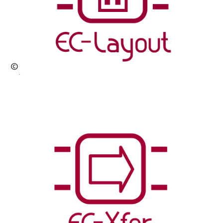
©
Hol
ger
gö
bel