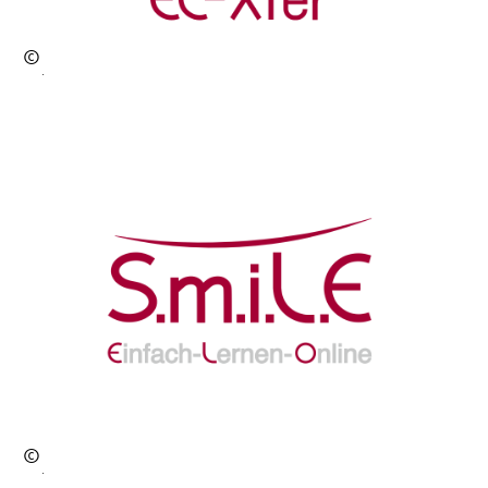
©
Hol
ger
Go
eb
el
©
Hol