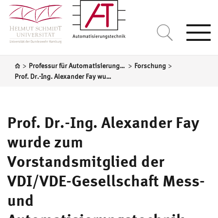
Togg
navi
>
>
>
Professur für Automatisierungstechnik
Forschung
Prof. Dr.-Ing. Alexander Fay wurde zum Vorstandsmitglied der VDI/VDE-Gesellschaft Mess- und Automatisierungstechnik (GMA) gewählt
Prof. Dr.-Ing. Alexander Fay
wurde zum
Vorstandsmitglied der
VDI/VDE-Gesellschaft Mess-
und