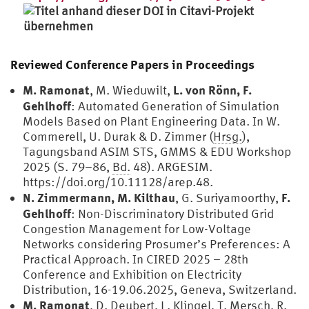
Reviewed Conference Papers in Proceedings
M. Ramonat
L. von Rönn, F.
, M. Wieduwilt,
Gehlhoff
: Automated Generation of Simulation
Models Based on Plant Engineering Data. In W.
Commerell, U. Durak & D. Zimmer (
Hrsg.
),
Tagungsband ASIM STS, GMMS & EDU Workshop
2025 (S. 79–86,
Bd.
48). ARGESIM.
https://doi.org/10.11128/arep.48.
N. Zimmermann, M. Kilthau
F.
, G. Suriyamoorthy,
Gehlhoff
: Non-Discriminatory Distributed Grid
Congestion Management for Low-Voltage
Networks considering Prosumer’s Preferences: A
Practical Approach. In CIRED 2025 – 28th
Conference and Exhibition on Electricity
Distribution, 16-19.06.2025, Geneva, Switzerland.
M. Ramonat
, D. Deubert, L. Klingel, T. Mersch, R.