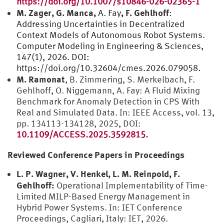
https://doi.org/10.1007/s10846-026-02365-1
M. Zager, G. Manca,
, F. Gehlhoff
A. Fay
:
Addressing Uncertainties in Decentralized
Context Models of Autonomous Robot Systems.
Computer Modeling in Engineering & Sciences,
147(1), 2026. DOI:
https://doi.org/10.32604/cmes.2026.079058.
M. Ramonat
, B. Zimmering, S. Merkelbach, F.
Gehlhoff, O. Niggemann, A. Fay: A Fluid Mixing
Benchmark for Anomaly Detection in CPS With
Real and Simulated Data. In: IEEE Access, vol. 13,
pp. 134113-134128, 2025, DOI:
10.1109/ACCESS.2025.3592815.
Reviewed Conference Papers in Proceedings
L. P. Wagner, V. Henkel, L. M. Reinpold, F.
Gehlhoff:
Operational Implementability of Time-
Limited MILP-Based Energy Management in
Hybrid Power Systems. In: IET Conference
Proceedings, Cagliari, Italy: IET, 2026.