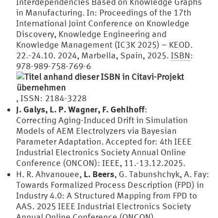
Interdependencies Based on Knowledge Graphs
in Manufacturing. In: Proceedings of the 17th
International Joint Conference on Knowledge
Discovery, Knowledge Engineering and
Knowledge Management (IC3K 2025) – KEOD.
22.-24.10. 2024, Marbella, Spain, 2025.
ISBN
:
978-989-758-769-6
, ISSN: 2184-3228
J. Galys, L. P. Wagner, F. Gehlhoff
:
Correcting Aging-Induced Drift in Simulation
Models of AEM Electrolyzers via Bayesian
Parameter Adaptation. Accepted for: 4th IEEE
Industrial Electronics Society Annual Online
Conference (ONCON): IEEE, 11.-13.12.2025.
L. Beers
H. R. Ahvanouee,
, G. Tabunshchyk, A. Fay:
Towards Formalized Process Description (FPD) in
Industry 4.0: A Structured Mapping from FPD to
AAS. 2025 IEEE Industrial Electronics Society
Annual Online Conference (ONCON),