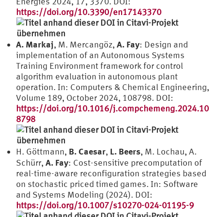
Energies 2024, 17, 3370. DOI:
https://doi.org/10.3390/en17143370
A. Markaj
A. Fay
, M. Mercangöz,
: Design and
implementation of an Autonomous Systems
Training Environment framework for control
algorithm evaluation in autonomous plant
operation. In: Computers & Chemical Engineering,
Volume 189, October 2024, 108798. DOI:
https://doi.org/10.1016/j.compchemeng.2024.10
8798
B. Caesar
L. Beers
H. Göttmann,
,
, M. Lochau, A.
A. Fay
Schürr,
: Cost-sensitive precomputation of
real-time-aware reconfiguration strategies based
on stochastic priced timed games. In: Software
and Systems Modeling (2024). DOI:
https://doi.org/10.1007/s10270-024-01195-9