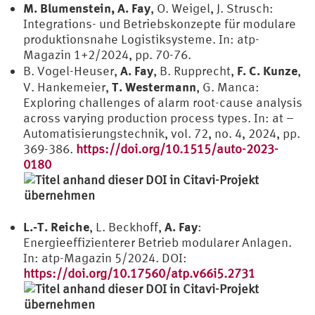
M. Blumenstein, A. Fay
, O. Weigel, J. Strusch:
Integrations- und Betriebskonzepte für modulare
produktionsnahe Logistiksysteme. In: atp-
Magazin 1+2/2024, pp. 70-76.
A. Fay
F. C. Kunze
B. Vogel-Heuser,
, B. Rupprecht,
,
T. Westermann
V. Hankemeier,
, G. Manca:
Exploring challenges of alarm root-cause analysis
across varying production process types. In: at –
Automatisierungstechnik, vol. 72, no. 4, 2024, pp.
369-386.
https://doi.org/10.1515/auto-2023-
0180
L.-T. Reiche
A. Fay
, L. Beckhoff,
:
Energieeffizienterer Betrieb modularer Anlagen.
In: atp-Magazin 5/2024. DOI:
https://doi.org/10.17560/atp.v66i5.2731