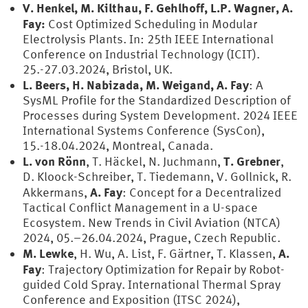
V. Henkel, M. Kilthau, F. Gehlhoff, L.P. Wagner, A.
Fay:
Cost Optimized Scheduling in Modular
Electrolysis Plants. In: 25th IEEE International
Conference on Industrial Technology (ICIT).
25.-27.03.2024, Bristol, UK.
L. Beers, H. Nabizada, M. Weigand, A. Fay
: A
SysML Profile for the Standardized Description of
Processes during System Development. 2024 IEEE
International Systems Conference (SysCon),
15.-18.04.2024, Montreal, Canada.
L. von Rönn
T. Grebner
, T. Häckel, N. Juchmann,
,
D. Kloock-Schreiber, T. Tiedemann, V. Gollnick, R.
A. Fay
Akkermans,
: Concept for a Decentralized
Tactical Conflict Management in a U-space
Ecosystem. New Trends in Civil Aviation (NTCA)
2024, 05.–26.04.2024, Prague, Czech Republic.
M. Lewke
A.
, H. Wu, A. List, F. Gärtner, T. Klassen,
Fay
: Trajectory Optimization for Repair by Robot-
guided Cold Spray. International Thermal Spray
Conference and Exposition (ITSC 2024),