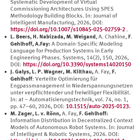
Systematic Development of Virtual
Commissioning Architectures Using SPES
Methodology Building Blocks. In: Journal of
Intelligent Manufacturing, 2026, DOI:
https://doi.org/10.1007/s10845-025-02759-2
.
L. Beers, H. Nabizada, M. Weigand
F
, A. Chahine,
.
Gehlhoff, A.Fay:
A Domain-Specific Modeling
Language for Production Systems in Early
Engineering Phases. Systems, 14(2), 150, 2026,
DOI:
https://doi.org/10.3390/systems14020150
J. Galys, L. P. Wagner, M. Kilthau,
F.
A. Fay,
Gehlhoff
: Verteilte Optimierung für
Engpassmanagement in Niederspannungsnetzen
unter verpflichtender und freiwilliger Flexibilität.
In: at – Automatisierungstechnik, vol. 74, no. 1,
pp. 47–60, 2026, DOI:
10.1515/auto-2025-0123.
M. Zager, L. v. Rönn,
F. Gehlhoff:
A. Fay,
Information Distribution in Decentralized Context
Models of Autonomous Robot Systems. In: Journal
of Intelligent & Robotic Systems, 2026. DOI: