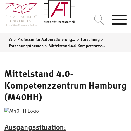
Togg
navi
>
>
>
Professur für Automatisierungstechnik
Forschung
>
Forschungsthemen
Mittelstand 4.0-Kompetenzzentrum Hamburg (M40HH)
Mittelstand 4.0-
Kompetenzzentrum Hamburg
(M40HH)
Ausgangssituation: