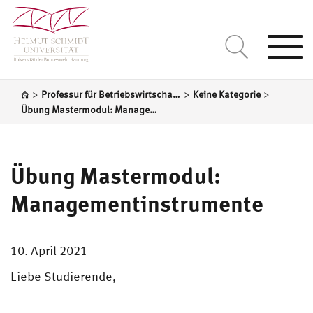
Togg
navi
>
>
>
Professur für Betriebswirtschaftslehre, insb. Rechnungslegung und Wirtschaftsprüfungswesen
Keine Kategorie
Übung Mastermodul: Managementinstrumente
Übung Mastermodul:
Managementinstrumente
10. April 2021
Liebe Studierende,