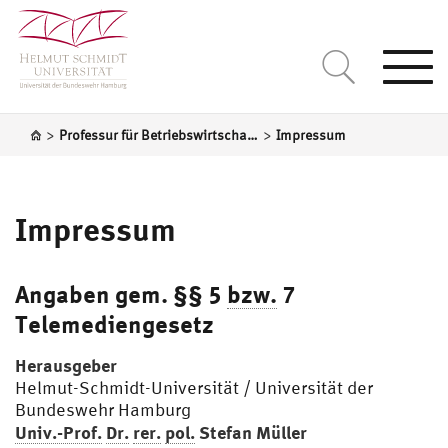
Togg
navi
>
>
Professur für Betriebswirtschaftslehre, insb. Rechnungslegung und Wirtschaftsprüfungswesen
Impressum
Impressum
Angaben gem. §§ 5
bzw.
7
Telemediengesetz
Herausgeber
Helmut-Schmidt-Universität / Universität der
Bundeswehr Hamburg
Univ.-Prof.
Dr.
rer.
pol.
Stefan Müller