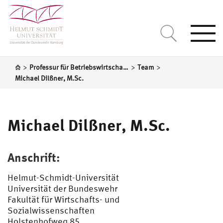
Togg
navi
>
>
>
Professur für Betriebswirtschaftslehre, insb. Rechnungslegung und Wirtschaftsprüfungswesen
Team
Michael Dilßner, M.Sc.
Michael Dilßner, M.Sc.
Anschrift:
Helmut-Schmidt-Universität
Universität der Bundeswehr
Fakultät für Wirtschafts- und
Sozialwissenschaften
Holstenhofweg 85