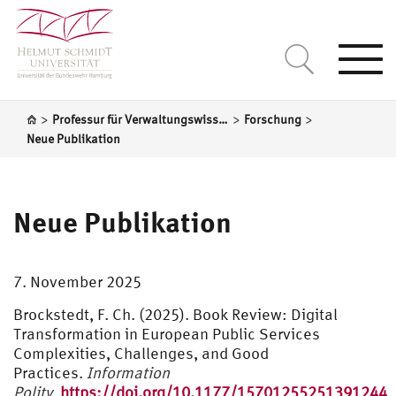
Togg
navi
>
>
>
Professur für Verwaltungswissenschaft
Forschung
Neue Publikation
Neue Publikation
7. November 2025
Brockstedt, F. Ch. (2025). Book Review: Digital
Transformation in European Public Services
Complexities, Challenges, and Good
Practices.
Information
Polity
.
https://doi.org/10.1177/15701255251391244