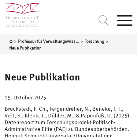
Togg
navi
>
>
>
Professur für Verwaltungswissenschaft
Forschung
Neue Publikation
Neue Publikation
15. Oktober 2025
Brockstedt, F. Ch., Felgendreher, N., Beneke, J. T.,
Veit, S., Klenk, T., Döhler, M., & Papenfuß, U. (2025).
Datenreport zum Forschungsprojekt Politisch-
Administrative Elite (PAE) zu Bundesoberbehörden.
Helmut-Schmidt-Universität/Universität der