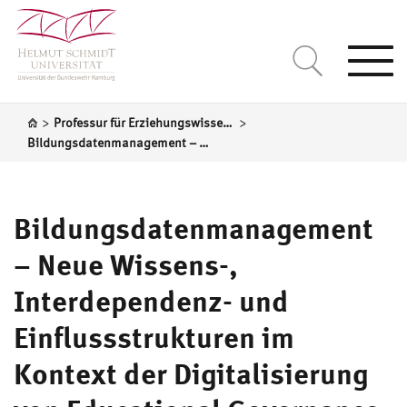
Togg
navi
>
>
Professur für Erziehungswissenschaft, insbesondere systematische Pädagogik
Bildungsdatenmanagement – Neue Wissens-, Interdependenz- und Einflussstrukturen im Kontext der Digitalisierung von Educational Governance
Bildungsdatenmanagement
– Neue Wissens-,
Interdependenz- und
Einflussstrukturen im
Kontext der Digitalisierung