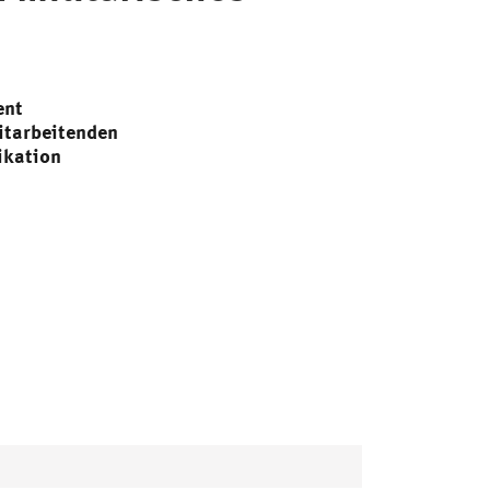
ent
itarbeitenden
kation