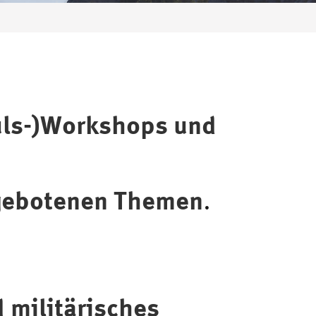
puls-)Workshops und
angebotenen Themen
.
d militärisches