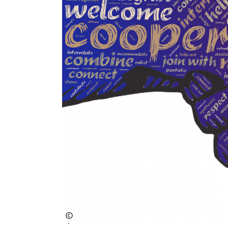
©
Pixabay