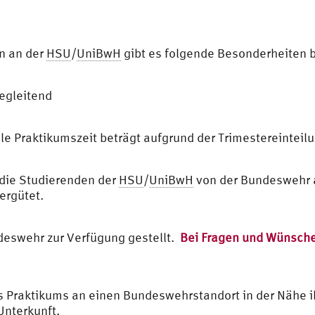
n an der
HSU
/
UniBwH
gibt es folgende Besonderheiten be
egleitend
e Praktikumszeit beträgt aufgrund der Trimestereinteil
n die Studierenden der
HSU
/
UniBwH
von der Bundeswehr 
ergütet.
deswehr zur Verfügung gestellt.
Bei Fragen und Wünsche
es Praktikums an einen Bundeswehrstandort in der Nähe i
Unterkunft.