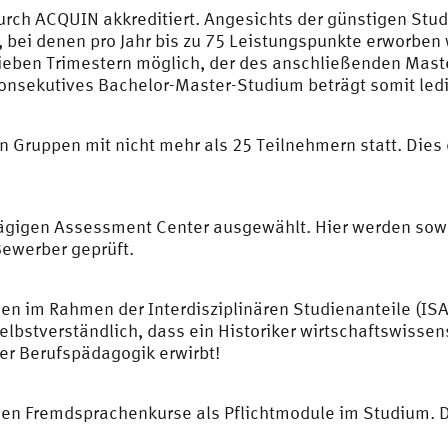
urch ACQUIN akkreditiert. Angesichts der günstigen Stu
, bei denen pro Jahr bis zu 75 Leistungspunkte erworben
sieben Trimestern möglich, der des anschließenden Mast
konsekutives Bachelor-Master-Studium beträgt somit ledig
n Gruppen mit nicht mehr als 25 Teilnehmern statt. Dies
gigen Assessment Center ausgewählt. Hier werden sowoh
Bewerber geprüft.
en im Rahmen der Interdisziplinären Studienanteile (IS
selbstverständlich, dass ein Historiker wirtschaftswisse
r Berufspädagogik erwirbt!
en Fremdsprachenkurse als Pflichtmodule im Studium. 