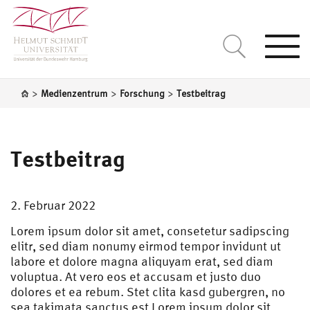
Togg
navi
>
>
>
Medienzentrum
Forschung
Testbeitrag
Testbeitrag
2. Februar 2022
Lorem ipsum dolor sit amet, consetetur sadipscing
elitr, sed diam nonumy eirmod tempor invidunt ut
labore et dolore magna aliquyam erat, sed diam
voluptua. At vero eos et accusam et justo duo
dolores et ea rebum. Stet clita kasd gubergren, no
sea takimata sanctus est Lorem ipsum dolor sit