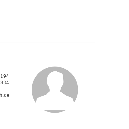
2194
2834
h.de