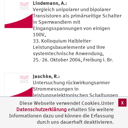
Lindemann, A.:
Vergleich unipolarer und bipolarer
Transistoren als primärseitige Schalter
in Sperrwandlern mit
Eingangsspannungen von einigen
100V,
33. Kolloquium Halbleiter-
Leistungsbauelemente und ihre
systemtechnische Anwendung,
25.-26. Oktober 2004, Freiburg i. Br.
Jaschke, R.:
Untersuchung rückwirkungsarmer
Strommessungen in
leistungselektronischen Schaltungen
mit einfach
X
Diese Webseite verwendet Cookies.Unter
ausgeführten Rogowski-Spulen,
Datenschutzerklärung
erhalten Sie weitere
33. Kolloquium Halbleiter-
Informationen dazu und können die Erfassung
Leistungsbauelemente und ihre
durch uns dauerhaft deaktivieren.
systemtechnische Anwendung,