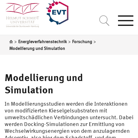
Togg
navi
>
>
>
Energieverfahrenstechnik
Forschung
Modellierung und Simulation
Modellierung und
Simulation
In Modellierungsstudien werden die Interaktionen
von modifizierten Kieselgelsubstraten mit
umweltschädlichen Verbindungen untersucht. Dabei
werden Docking-Simulationen zur Ermittlung von
Wechselwirkungsenergien von dem anzulagernden
Adsorptiv, also hier dem Schadstoff, und dem