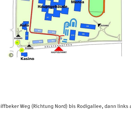
©
HSU
/
Sandra
Afflerbach
chiffbeker Weg (Richtung Nord) bis Rodigallee, dann links