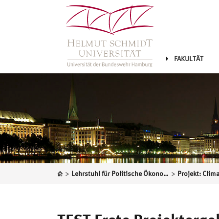
FAKULTÄT
>
>
Lehrstuhl für Politische Ökonomik & Empirische Wirtschaftsforschung
Projekt: Clim