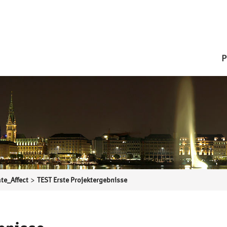
P
>
ate_Affect
TEST Erste Projektergebnisse