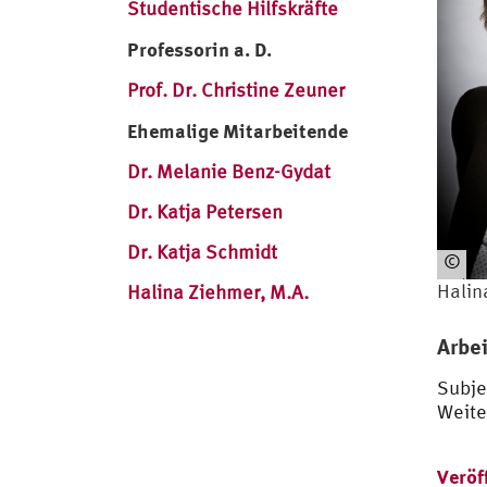
Studentische Hilfskräfte
Professorin a. D.
Prof. Dr. Christine Zeuner
Ehemalige Mitarbeitende
Dr. Melanie Benz-Gydat
Dr. Katja Petersen
Dr. Katja Schmidt
©
Hal
Halin
Halina Ziehmer, M.A.
ina
Zie
Arbe
hm
er
Subje
Weite
Veröf