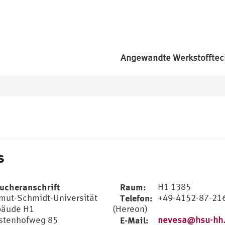
Angewandte Werkstofftec
s
ucheranschrift
Raum:
H1 1385
mut-Schmidt-Universität
Telefon:
+49-4152-87-21
äude H1
(Hereon)
stenhofweg 85
E-Mail:
nevesa@hsu-hh