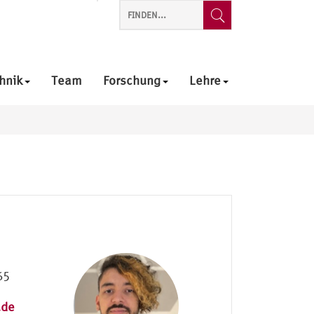
hnik
Team
Forschung
Lehre
65
.de