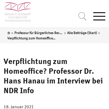
Togg
navi
>
>
>
Professur für Bürgerliches Recht, Handels-, Wirtschafts- und Arbeitsrecht
Alle Beiträge (Start)
Verpflichtung zum Homeoffice? Professor Dr. Hans Hanau im Interview bei NDR Info
Verpflichtung zum
Homeoffice? Professor Dr.
Hans Hanau im Interview bei
NDR Info
18. Januar 2021