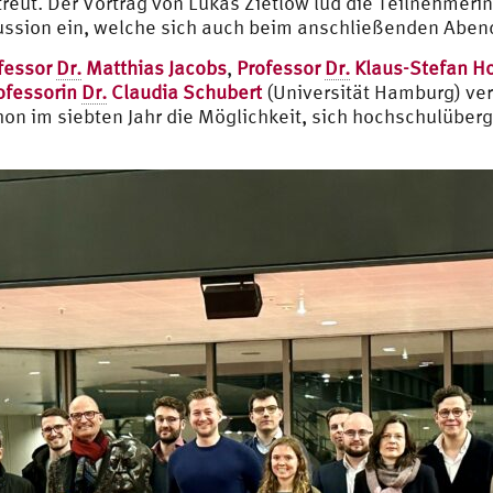
reut. Der Vortrag von Lukas Zietlow lud die Teilnehmer
ussion ein, welche sich auch beim anschließenden Abend
fessor
Dr.
Matthias Jacobs
,
Professor
Dr.
Klaus-Stefan H
ofessorin
Dr.
Claudia Schubert
(Universität Hamburg) ver
n im siebten Jahr die Möglichkeit, sich hochschulüberg