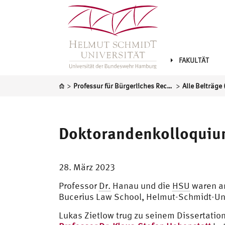
FAKULTÄT
>
>
Professur für Bürgerliches Recht, Handels-, Wirtschafts- und Arbeitsrecht
Alle Beiträge 
Doktorandenkolloquium
28. März 2023
Professor
Dr.
Hanau und die
HSU
waren am
Bucerius Law School, Helmut-Schmidt-Uni
Lukas Zietlow trug zu seinem Dissertati