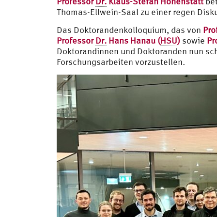
Professor
Dr.
Klaus-Stefan Hohenstatt
bet
Thomas-Ellwein-Saal zu einer regen Disk
Das Doktorandenkolloquium, das von
Pro
Professor
Dr.
Hans Hanau (
HSU
)
sowie
Pr
Doktorandinnen und Doktoranden nun scho
Forschungsarbeiten vorzustellen.